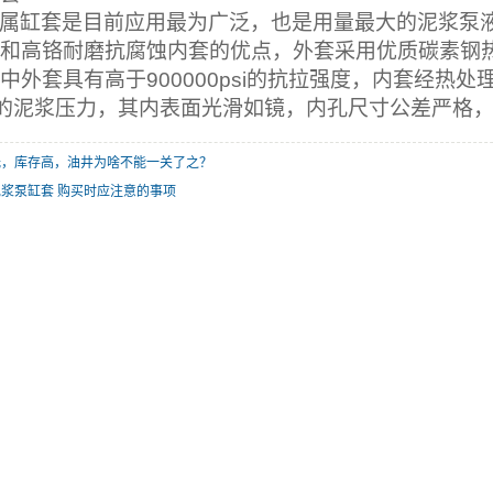
属缸套是目前应用最为广泛，也是用量最大的泥浆泵
和高铬耐磨抗腐蚀内套的优点，外套采用优质碳素钢
中外套具有高于
900000psi
的抗拉强度，内套经热处
的泥浆压力，其内表面光滑如镜，内孔尺寸公差严格
低，库存高，油井为啥不能一关了之？
浆泵缸套 购买时应注意的事项