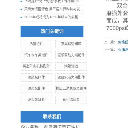
上海提升“海上论道”宗教工作品牌 推进我国宗教中国化走深走实
双金
突出大湾区特色 第五届世界科技与发展论坛11月下旬在深圳举行
磨损外套
2023年或将成为1850年以来的最暖年份
而成，其
7000psi
热门关键词
上一篇：
价格
活塞组件
泵类锻造阀箱
下一篇：
石油泥
汽车卡车类锻件
泥浆泵动力端配件
铸造矿山机械配件
阀箱锻造
泥浆泵阀体
泥浆泵液力端配件
泥浆泵配件
排出五通总成及组件
泥浆泵缸套
氧化锆缸套
联系我们
企业名称：青岛海诺奥石油机