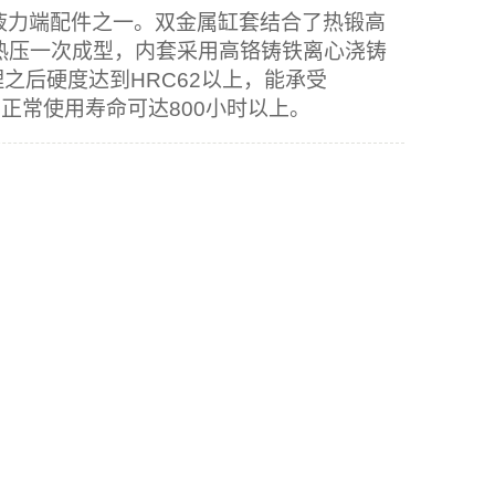
液力端配件之一。双金属缸套结合了热锻高
热压一次成型，内套采用高铬铸铁离心浇铸
理之后硬度达到
HRC62
以上，能承受
，正常使用寿命可达
800
小时以上。