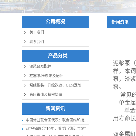
公司概况
新闻资讯
关于我们
联系我们
产品分类
泥浆泵（
泥浆泵及配件
样，本词
柱塞泵/压裂泵及配件
泵，渣浆
泵组撬装、升级改造、OEM定制
泵。
常见
高压锻造及精密铸造
单金属
新闻资讯
单金
用寿命长
中国常驻联合国代表：联合国维和授权应更贴近实际
从“乌镇峰会”10年，看“数字浙江”20年
双金属缸