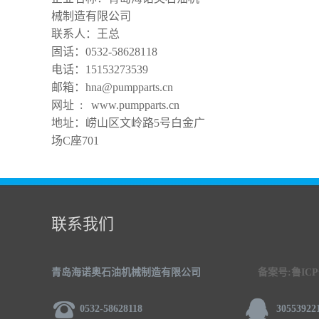
械制造有限公司
联系人：王总
固话：0532-58628118
电话：15153273539
邮箱：hna@pumpparts.cn
网址 : www.pumpparts.cn
地址：崂山区文岭路5号白金广
场C座701
联系我们
青岛海诺奥石油机械制造有限公司
备案号:鲁ICP备
0532-58628118
30553922