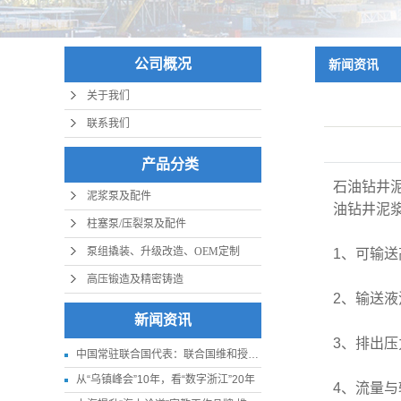
公司概况
新闻资讯
关于我们
联系我们
产品分类
石油钻井
泥浆泵及配件
油钻井泥
柱塞泵/压裂泵及配件
泵组撬装、升级改造、OEM定制
1
、可输送
高压锻造及精密铸造
2
、输送液
新闻资讯
3
、排出压
中国常驻联合国代表：联合国维和授权应更贴近实际
从“乌镇峰会”10年，看“数字浙江”20年
4
、流量与