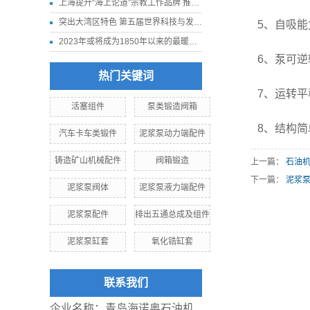
上海提升“海上论道”宗教工作品牌 推进我国宗教中国化走深走实
突出大湾区特色 第五届世界科技与发展论坛11月下旬在深圳举行
5
、自吸能
2023年或将成为1850年以来的最暖年份
6
、泵可逆
热门关键词
7
、运转平
活塞组件
泵类锻造阀箱
8、
结构简
汽车卡车类锻件
泥浆泵动力端配件
铸造矿山机械配件
阀箱锻造
上一篇：
石油
下一篇：
泥浆
泥浆泵阀体
泥浆泵液力端配件
泥浆泵配件
排出五通总成及组件
泥浆泵缸套
氧化锆缸套
联系我们
企业名称：青岛海诺奥石油机