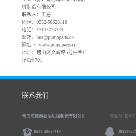
械制造有限公司
联系人：王总
固话：0532-58628118
电话：15153273539
邮箱：hna@pumpparts.cn
网址 : www.pumpparts.cn
地址：崂山区文岭路5号白金广
场C座701
联系我们
青岛海诺奥石油机械制造有限公司
备案号:鲁ICP备
0532-58628118
30553922