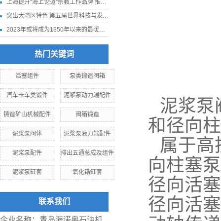
上海提升“海上论道”宗教工作品牌 推进我国宗教中国化走深走实
突出大湾区特色 第五届世界科技与发展论坛11月下旬在深圳举行
2023年或将成为1850年以来的最暖年份
热门关键词
活塞组件
泵类锻造阀箱
汽车卡车类锻件
泥浆泵动力端配件
泥浆泵
铸造矿山机械配件
阀箱锻造
和径向柱
泥浆泵阀体
泥浆泵液力端配件
属于高
泥浆泵配件
排出五通总成及组件
向柱塞泵
泥浆泵缸套
氧化锆缸套
径向活塞
径向活塞
联系我们
企业名称：青岛海诺奥石油机