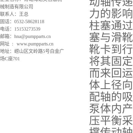
动轴传递
械制造有限公司
力的影响
联系人：王总
固话：0532-58628118
柱塞通过
电话：15153273539
塞与滑靴
邮箱：hna@pumpparts.cn
网址 : www.pumpparts.cn
靴卡到行
地址：崂山区文岭路5号白金广
将其固定
场C座701
而来回运
体上径向
配轴的吸
泵体内产
压平衡采
撑传动轴