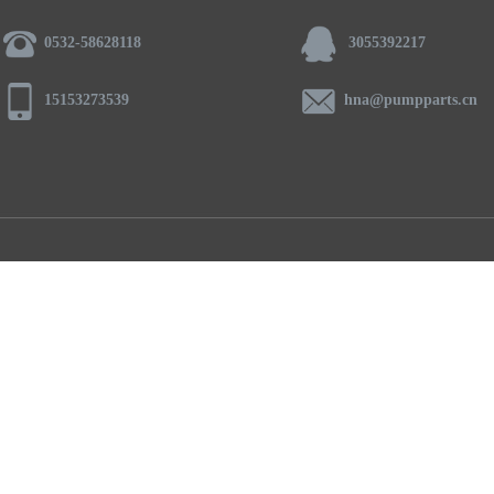
0532-58628118
3055392217
15153273539
hna@pumpparts.cn