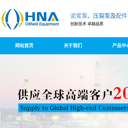
泥浆泵
、
压裂泵
及
配件
创新技术 卓越品质
网站首页
关于我们
产品中
泥浆泵及配
柱塞泵/压裂泵
泵组撬装、升级改造
高压锻造及精