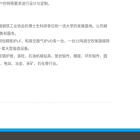
户的特殊要求进行设计与定制。
中国钢铁工业协会的博士生科研单位和一流大学的发展基地。公司拥
销售和服务。
的钢包精炼炉LF，和真空脱气炉VD各一台，一台15吨真空吹氧脱碳转
数十套大型锻造设备。
高压锅炉管，滚柱，石油机械钻具，管状锻件，模座，环形锻件，圆
舶、电站、冶金、采矿、石化等行业。