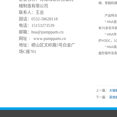
械、穿越机
械制造有限公司
联系人：王总
产品特
固话：0532-58628118
* HN
电话：15153273539
有70多名中
邮箱：hna@pumpparts.cn
* HN
网址 : www.pumpparts.cn
炉VODC，
地址：崂山区文岭路5号白金广
* HN
场C座701
盘形锻件及
上一篇：
大轴
下一篇：
其他