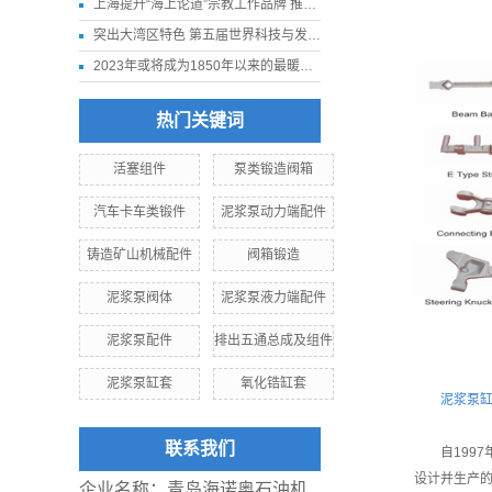
上海提升“海上论道”宗教工作品牌 推进我国宗教中国化走深走实
突出大湾区特色 第五届世界科技与发展论坛11月下旬在深圳举行
2023年或将成为1850年以来的最暖年份
热门关键词
活塞组件
泵类锻造阀箱
汽车卡车类锻件
泥浆泵动力端配件
铸造矿山机械配件
阀箱锻造
泥浆泵阀体
泥浆泵液力端配件
泥浆泵配件
排出五通总成及组件
泥浆泵缸套
氧化锆缸套
泥浆泵
联系我们
自199
设计并生产的
企业名称：青岛海诺奥石油机