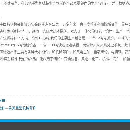
械、基建装备、和其他重型机械装备等领域内产品及零部件的生产与制造，并可根据客
点：
A是中国特钢协会和锻造协会的重点企业之一，多年来一直与高校和科研院所合作，是
高级职称的科研人员，拥有一支强大技术队伍，致力于一体化的研发、设计、生产、
A年产优质铸件15万吨，锻件10万吨.我们的主要生产设备是：三台32吨电弧炉，32吨
10台750 kg~5吨锻锤设备，一套1600吨快速锻造装置，两套淬火回火热处理系统，
A高压锻造产品主要有各种大小锻件，和机械部件，如风电主轴，重载齿轮，电机轴，
各种异形锻件.我们的产品广泛应用于诸如：石油装备、风电、化工、机械、汽车、船
锻造
锻件-- 各类重型机械部件