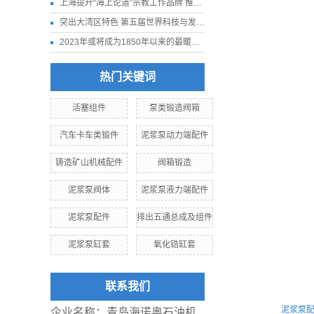
上海提升“海上论道”宗教工作品牌 推进我国宗教中国化走深走实
突出大湾区特色 第五届世界科技与发展论坛11月下旬在深圳举行
2023年或将成为1850年以来的最暖年份
热门关键词
活塞组件
泵类锻造阀箱
汽车卡车类锻件
泥浆泵动力端配件
铸造矿山机械配件
阀箱锻造
泥浆泵阀体
泥浆泵液力端配件
泥浆泵配件
排出五通总成及组件
泥浆泵缸套
氧化锆缸套
联系我们
泥浆泵
企业名称：青岛海诺奥石油机