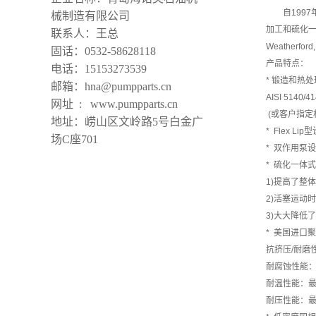
自199
械制造有限公司
加工和硫化一体
联系人：王总
Weatherfor
固话：0532-58628118
产品特点：
电话：15153273539
* 锻造和热
邮箱：hna@pumpparts.cn
AISI 5140/4
网址 : www.pumpparts.cn
(或客户指定
地址：崂山区文岭路5号白金广
* Flex L
场C座701
* 双作用泵
* 硫化一体
1)提高了整
2)活塞运动
3)大大降低
* 美国进口
抗挤压/耐磨
耐腐蚀性能
耐温性能：最高2
耐压性能：最高