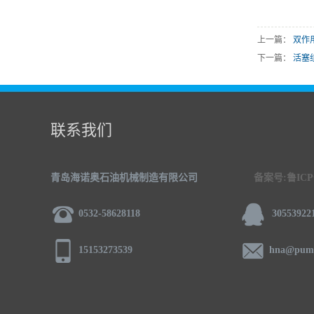
上一篇：
双作
下一篇：
活塞
联系我们
青岛海诺奥石油机械制造有限公司
备案号:鲁ICP备
0532-58628118
30553922
15153273539
hna@pump