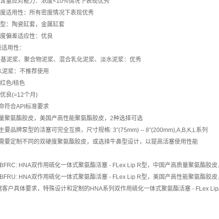
相含量应对能力：浓度<10%情况下表现优秀
密度适用性：所有密度情况下表现优秀
类型：陶瓷缸套，金属缸套
轴度偏差适应性：优良
井液适用性：
油基泥浆、聚合物泥浆、混合乳化泥浆、淡水泥浆：优秀
水泥浆：不推荐使用
：红色/桔色
优良(=12个月)
命符合API标准要求
质量聚氨酯胶皮，美国产高性能聚氨酯胶皮，2种选择可选
要品牌泵型的活塞可完全互换，尺寸规格: 3”(75mm) -- 8”(200mm),A,B,K,L系列
据需要定制不同的双硬度聚氨酯胶皮，或选择牛鼻型设计，以提高活塞使用性能
-DBFRC: HNA双作用硫化一体式聚氨酯活塞 - FLex Lip R型，中国产高质量聚氨酯胶皮，尺寸规格:
-DBFRU: HNA双作用硫化一体式聚氨酯活塞 - FLex Lip R型，美国产高性能聚氨酯胶皮，尺寸规格:
客户具体要求，特殊设计和定制的HNA系列双作用硫化一体式聚氨酯活塞 - FLex Lip/S