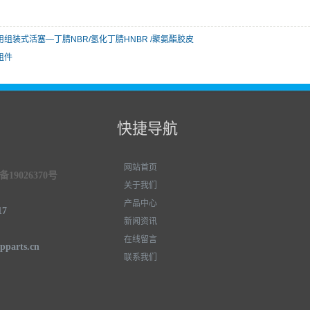
用组装式活塞—丁腈NBR/氢化丁腈HNBR /聚氨酯胶皮
组件
快捷导航
网站首页
19026370号
关于我们
产品中心
17
新闻资讯
在线留言
parts.cn
联系我们