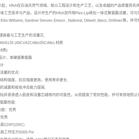
7年起，HNA在石油天然气领域，就以工程设计和生产工艺，以及卓越的产品质量而
工艺技术与产品，设计并生产的HNA双作用Flex-Lip硫化一体式聚氨酯活塞，可与世界各大
d, Ellis Williams, Gardner Denver, Emsco , National, Oilwell, Ideco, 
处理装备与工艺生产的活塞芯,
140/4135 (40Cr/42CrMo/35CrMo) 材质
材质)
ip型设计，单硬度聚氨酯
设计
式活塞的优点:
体结构强度，抗拉强度更高，使用寿命更长,
时的减震和吸收冲击能力提高,
了钻井液渗透入胶皮和活塞芯缝隙内的可能性，从而提高了密封性能，并可有效地防止
聚氨酯性能:
性能：优秀
：优秀
20F(105C)
工作压力5000 Psi