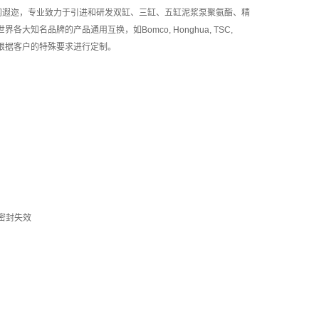
名闻遐迩，专业致力于引进和研发双缸、三缸、五缸泥浆泵聚氨酯、精
知名品牌的产品通用互换，如Bomco, Honghua, TSC,
Drillmec等，并可根据客户的特殊要求进行定制。
密封失效