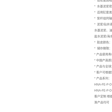
* 低密度固
* 水基泥浆
* 适用缸套
* 泵杆组同
* 泥浆/钻
水基泥浆、
盐水泥浆/海
* 胶皮颜色
* 储存期限：
* 产品使用寿
* 中国产高
* 产品与全球主
* 客户可根
* 产品系列：
HNA-FE-P
HNA-FE-P
客户定制 根据
准产品均可