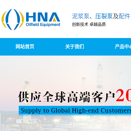
泥浆泵
、
压裂泵
及
配件
创新技术 卓越品质
网站首页
关于我们
产品中
泥浆泵及配
柱塞泵/压裂泵
泵组撬装、升级改造
高压锻造及精