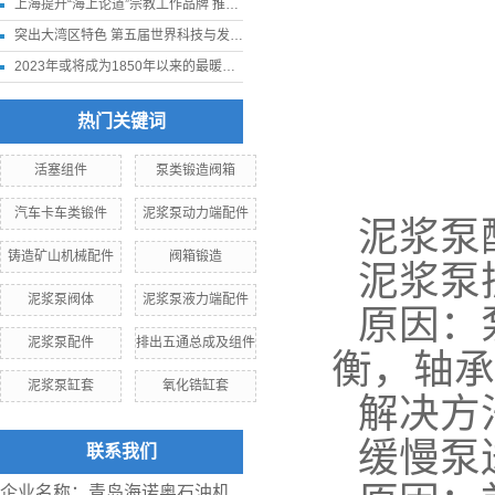
上海提升“海上论道”宗教工作品牌 推进我国宗教中国化走深走实
突出大湾区特色 第五届世界科技与发展论坛11月下旬在深圳举行
2023年或将成为1850年以来的最暖年份
热门关键词
活塞组件
泵类锻造阀箱
汽车卡车类锻件
泥浆泵动力端配件
泥浆泵
铸造矿山机械配件
阀箱锻造
泥浆泵
泥浆泵阀体
泥浆泵液力端配件
原因：
泥浆泵配件
排出五通总成及组件
衡，轴承
泥浆泵缸套
氧化锆缸套
解决方
缓慢泵
联系我们
企业名称：青岛海诺奥石油机