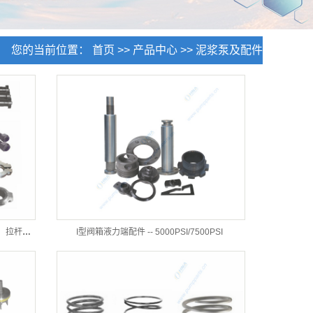
您的当前位置：
首页
>>
产品中心
>>
泥浆泵及配件
杆件与卡箍-- 活塞杆，活塞杆接杆，介杆，拉杆， 卡箍
I型阀箱液力端配件 -- 5000PSI/7500PSI