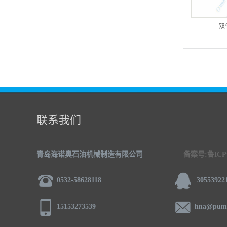
双
联系我们
青岛海诺奥石油机械制造有限公司
备案号:鲁ICP备
0532-58628118
30553922
15153273539
hna@pump