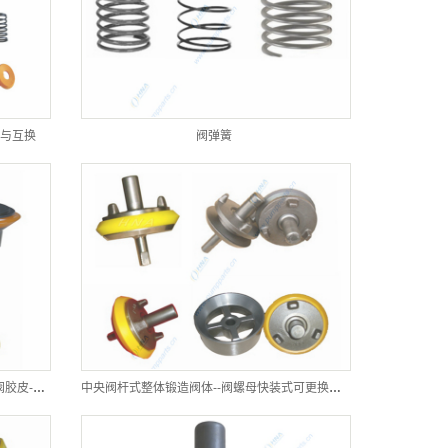
用与互换
阀弹簧
阀爪式旋转体组装式阀体--可更换聚氨酯阀胶皮-- BRR型
中央阀杆式整体锻造阀体--阀螺母快装式可更换聚氨酯胶皮-- CFN型