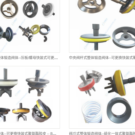
中央阀杆式整体锻造阀体--压板/螺母快装式可更换聚氨酯胶皮-- CFP/CFL型
阀爪式焊接阀体--可更换快装式聚氨酯胶皮 -- BWR型