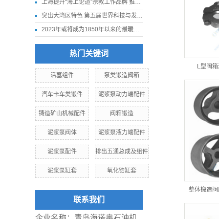
上海提升“海上论道”宗教工作品牌 推进我国宗教中国化走深走实
突出大湾区特色 第五届世界科技与发展论坛11月下旬在深圳举行
2023年或将成为1850年以来的最暖年份
热门关键词
L型阀箱液
活塞组件
泵类锻造阀箱
汽车卡车类锻件
泥浆泵动力端配件
铸造矿山机械配件
阀箱锻造
泥浆泵阀体
泥浆泵液力端配件
泥浆泵配件
排出五通总成及组件
泥浆泵缸套
氧化锆缸套
整体锻造阀座
联系我们
企业名称：青岛海诺奥石油机