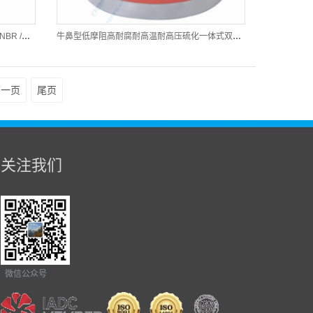
双作用组装式活塞—丁腈NBR/氢化丁腈HNBR /聚氨酯胶皮
牛鼻型低摩阻高耐腐耐高温耐高压硫化一体式双硬度聚氨酯活塞 - Slip Seal Supreme
下一页
尾页
关注我们
微信公众号