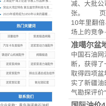
上海提升“海上论道”宗教工作品牌 推进我国宗教中国化走深走实
减、大批公
突出大湾区特色 第五届世界科技与发展论坛11月下旬在深圳举行
张。 页岩
2023年或将成为1850年以来的最暖年份
10年里翻
热门关键词
场上的竞争··
活塞组件
泵类锻造阀箱
准噶尔盆
汽车卡车类锻件
泥浆泵动力端配件
中国石油网
铸造矿山机械配件
阀箱锻造
断，获得了
泥浆泵阀体
泥浆泵液力端配件
取得四项盆
泥浆泵配件
排出五通总成及组件
实了新疆油
泥浆泵缸套
氧化锆缸套
气勘探评价“
联系我们
国际油价4
企业名称：青岛海诺奥石油机