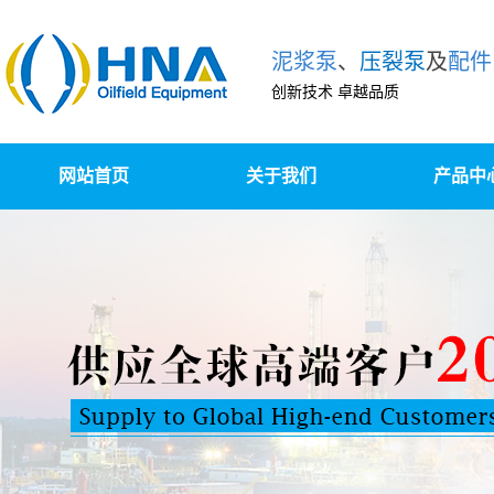
泥浆泵
、
压裂泵
及
配件
创新技术 卓越品质
网站首页
关于我们
产品中
泥浆泵及配
柱塞泵/压裂泵
泵组撬装、升级改造
高压锻造及精